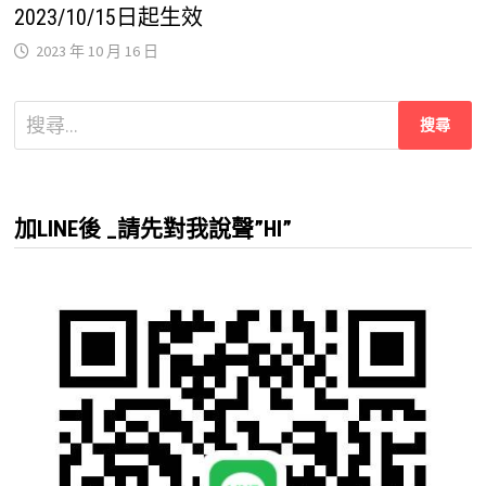
2023/10/15日起生效
2023 年 10 月 16 日
搜
尋
關
鍵
加LINE後 _請先對我說聲”HI”
字: