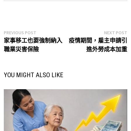
文
Previous
N
PREVIOUS POST
NEXT POST
post:
p
家事移工也要強制納入
疫情期間，雇主申請引
章
職業災害保險
進外勞成本加重
導
覽
YOU MIGHT ALSO LIKE