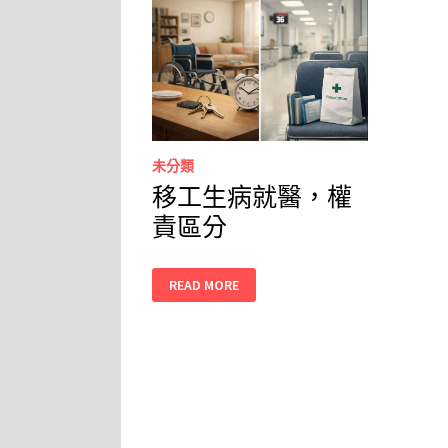
未分類
移工生病就醫，權
責區分
移
READ MORE
工
生
病
就
醫，
權
責
區
分