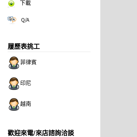
下載
Q/A
履歷表挑工
菲律賓
印尼
越南
歡迎來電/來店諮詢洽談