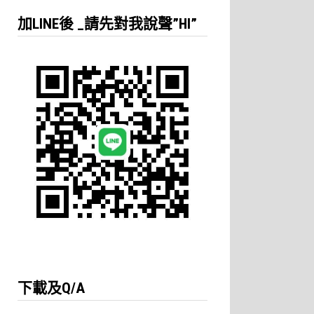
鍵
加LINE後 _請先對我說聲”HI”
字:
下載及Q/A