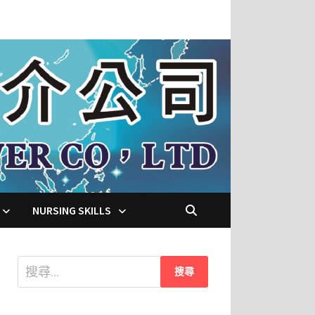
NURSING SKILLS
搜
尋
關