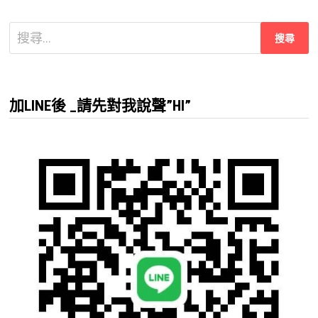
搜
尋
關
鍵
加LINE後 _請先對我說聲”HI”
字: