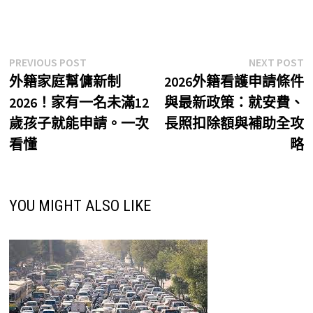
文
Previous
N
PREVIOUS POST
NEXT POST
post:
p
外籍家庭幫傭新制
2026外籍看護申請條件
章
2026！家有一名未滿12
與最新政策：就安費、
導
歲孩子就能申請。一次
長照扣除額與補助全攻
覽
看懂
略
YOU MIGHT ALSO LIKE