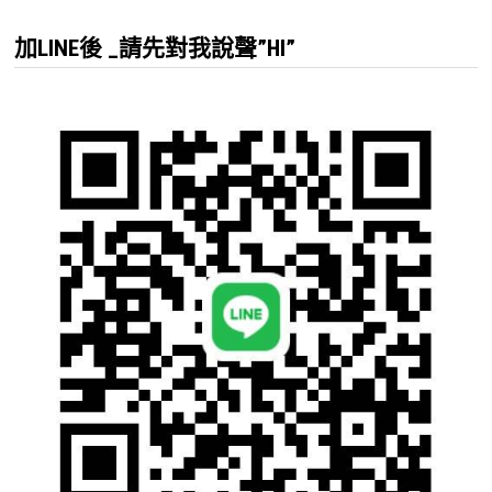
鍵
加LINE後 _請先對我說聲”HI”
字: