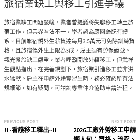
旅宿業缺工與移工引進爭議
旅宿業缺工問題嚴峻，業者曾提議將失聯移工轉至旅
宿工作，但業界看法不一，學者認為應回歸既有體
系。目前旅宿僑外生薪資達每月3.5萬元可免除訓練資
格，且旅宿僑外生上限為3成，雇主須有勞保證號。
觀光餐旅缺工嚴重，業者呼籲開放外籍移工，但武祥
生觀點指出，在完善規劃下，旅宿業引進移工並非洪
水猛獸。雇主在申請外籍實習生時，務必確認所有法
規細節，如有疑問，可諮詢專業仲介協助申請流程。
文
Previous
N
PREVIOUS POST
NEXT POST
post:
p
!!~看護移工釋出~!!
2026工廠外勞移工申請
章
懶人包：資格、流程、