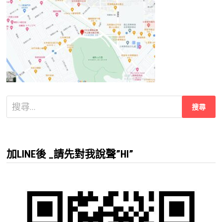
搜
尋
關
鍵
加LINE後 _請先對我說聲”HI”
字: