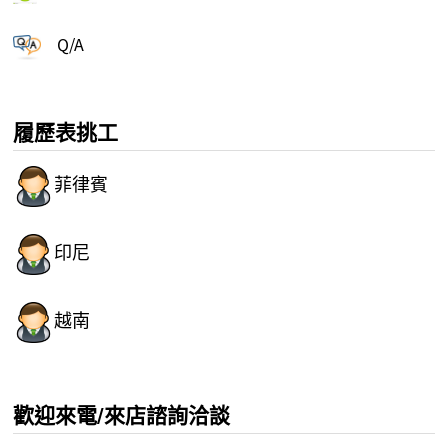
Q/A
履歷表挑工
菲律賓
印尼
越南
歡迎來電/來店諮詢洽談