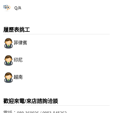
Q/A
履歷表挑工
菲律賓
印尼
越南
歡迎來電/來店諮詢洽談
電話：089-360026 / 0953-545262