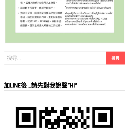
搜
尋
關
鍵
加LINE後 _請先對我說聲”HI”
字: