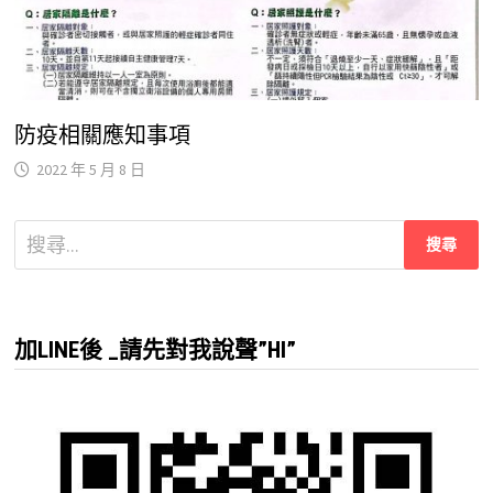
防疫相關應知事項
2022 年 5 月 8 日
搜
尋
關
鍵
加LINE後 _請先對我說聲”HI”
字: