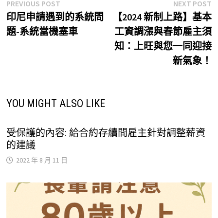
文
Previous
N
PREVIOUS POST
NEXT POST
post:
p
印尼申請遇到的系統問
【2024 新制上路】基本
章
題-系統當機塞車
工資調漲與春節雇主須
導
知：上旺與您一同迎接
覽
新氣象！
YOU MIGHT ALSO LIKE
受保護的內容: 給合約存續間雇主針對調整薪資
的建議
2022 年 8 月 11 日